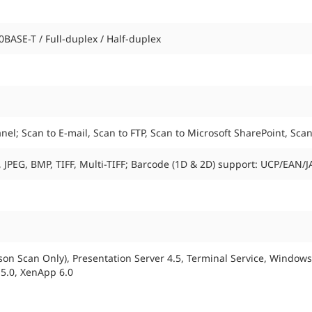
BASE-T / Full-duplex / Half-duplex
el; Scan to E-mail, Scan to FTP, Scan to Microsoft SharePoint, Scan
, JPEG, BMP, TIFF, Multi-TIFF; Barcode (1D & 2D) support: UCP/EA
son Scan Only), Presentation Server 4.5, Terminal Service, Window
5.0, XenApp 6.0