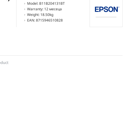
Model:
B11B204131BT
Warranty:
12 месеца
Weight:
18.50kg
EAN:
8715946510828
oduct