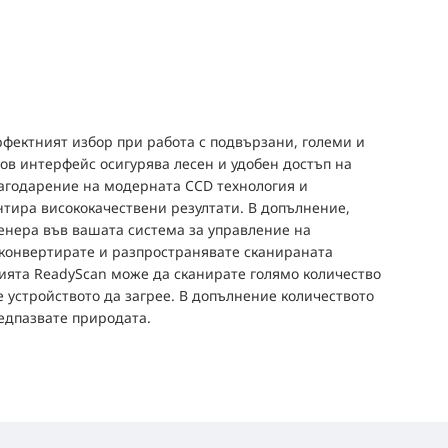
ерфектният избор при работа с подвързани, големи и
в интерфейс осигурява лесен и удобен достъп на
агодарение на модерната CCD технология и
нтира висококачествени резултати. В допълнение,
кенера във вашата система за управление на
а конвертирате и разпространявате сканираната
ията ReadyScan може да сканирате голямо количество
е устройството да загрее. В допълнение количеството
редпазвате природата.