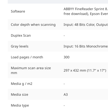
ABBYY FineReader Sprint 8
Software
free download), Epson Eve
Color depth when scanning
Input: 48 Bits Color, Output
Duplex Scan
-
Gray levels
Input: 16 Bits Monochrome
Load pages / month
300
Maximum scan area size
297 x 432 mm (11.7" x 17")
mm
Media g / m2
-
Media size
A3
Media type
-