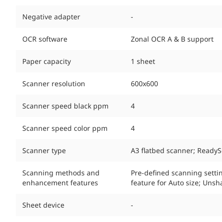
Negative adapter
-
OCR software
Zonal OCR A & B support
Paper capacity
1 sheet
Scanner resolution
600x600
Scanner speed black ppm
4
Scanner speed color ppm
4
Scanner type
A3 flatbed scanner; Ready
Scanning methods and
Pre-defined scanning sett
enhancement features
feature for Auto size; Uns
Sheet device
-