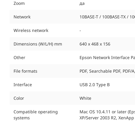
Zoom
да
Network
10BASE-T / 100BASE-TX / 100
Wireless network
-
Dimensions (W/L/H) mm
640 x 468 x 156
Other
Epson Network Interface Pan
File formats
PDF, Searchable PDF, PDF/A
Interface
USB 2.0 Type B
Color
White
Compatible operating
Mac OS 10.4.11 or later (Ep
systems
XP/Server 2003 R2, XenApp 