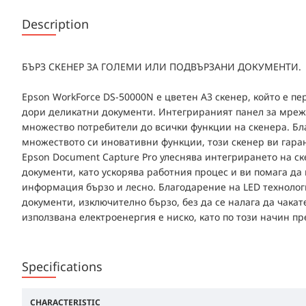
Description
БЪРЗ СКЕНЕР ЗА ГОЛЕМИ ИЛИ ПОДВЪРЗАНИ ДОКУМЕНТИ.
Epson WorkForce DS-50000N e цветен А3 скенер, който е п
дори деликатни документи. Интегрираният панел за мрежо
множество потребители до всички функции на скенера. Бл
множеството си иновативни функции, този скенер ви гара
Epson Document Capture Pro улеснява интегрирането на с
документи, като ускорява работния процес и ви помага д
информация бързо и лесно. Благодарение на LED технолог
документи, изключително бързо, без да се налага да чакат
използвана електроенергия е ниско, като по този начин п
Specifications
CHARACTERISTIC