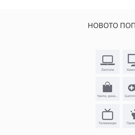
НОВОТО ПОП
Лаптопи
Комп
Чанти, раници
Gamin
Телевизори
Прое