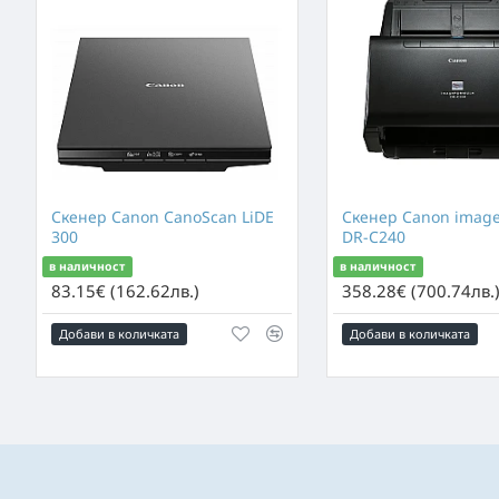
Скенер Canon CanoScan LiDE
Скенер Canon ima
300
DR-C240
в наличност
в наличност
83.15€ (162.62лв.)
358.28€ (700.74лв.
Добави в количката
Добави в количката