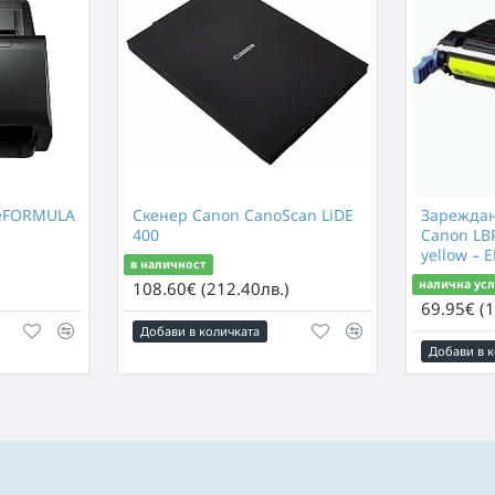
geFORMULA
Скенер Canon CanoScan LiDE
Зареждан
400
Canon LB
yellow – 
в наличност
налична усл
)
108.60€ (212.40лв.)
69.95€ (1
Добави в количката
Добави в к