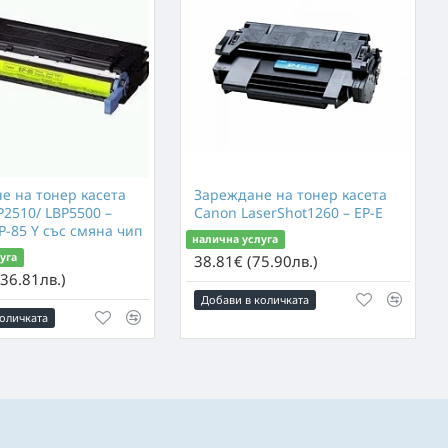
е на тонер касета
Зареждане на тонер касета
P2510/ LBP5500 –
Canon LaserShot1260 – EP-E
EP-85 Y със смяна чип
налична услуга
уга
38.81€ (75.90лв.)
36.81лв.)
Добави в количката
оличката