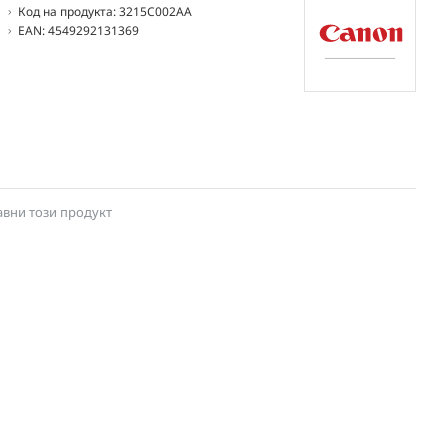
Код на продукта:
3215C002AA
EAN:
4549292131369
авни този продукт