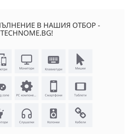
ЪЛНЕНИЕ В НАШИЯ ОТБОР -
TECHNOME.BG!
Монитори
Мишки
ютри
Клавиатури
g zone
PC компоненти
Смартфони
Таблети
ктори
Слушалки
Колонки
Кабели