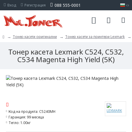
088 555-0001
Вход
Регистрация
Тонер касети оригинални
Тонер касети за принтери Lexmark
Тонер касета Lexmark C524, C532,
C534 Magenta High Yield (5K)
СПРЯН ПРОДУКТ
Код на продукта:
C5240MH
Гаранция:
99 месеца
Тегло:
1.00кг