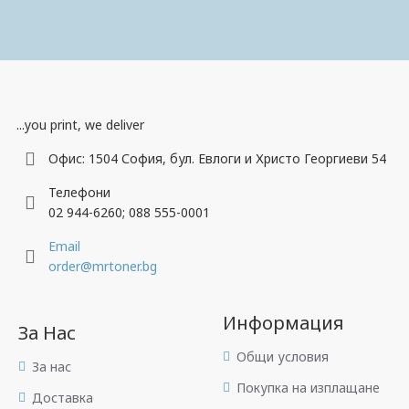
Свали приложението ни!
...you print, we deliver
Офис: 1504 София, бул. Евлоги и Христо Георгиеви 54
Телефони
02 944-6260; 088 555-0001
Email
order@mrtoner.bg
Информация
За Нас
Общи условия
За нас
Покупка на изплащане
Доставка