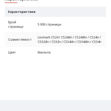
Характеристики
Брой
5 000 страници
страници
Lexmark C524 / C524dn / C524dtn / C524n /
Съвместимост
C532dn / C532n / C534dn / C534dtn / C534n
Цвят
Магента