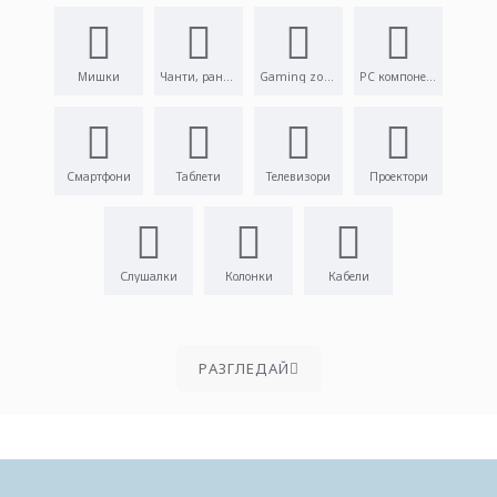
Мишки
Чанти, раници
Gaming zone
PC компоненти
Смартфони
Таблети
Телевизори
Проектори
Слушалки
Колонки
Кабели
PАЗГЛЕДАЙ
Пазарувай удобно през телефона.