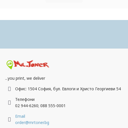
Пазарувай удобно през телефона.
Свали приложението ни!
...you print, we deliver
Офис: 1504 София, бул. Евлоги и Христо Георгиеви 54
Телефони
02 944-6260; 088 555-0001
Email
order@mrtoner.bg