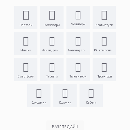
Монитори
Лаптопи
Компютри
Клавиатури
Мишки
Чанти, раници
Gaming zone
PC компоненти
Смартфони
Таблети
Телевизори
Проектори
Слушалки
Колонки
Кабели
PАЗГЛЕДАЙ