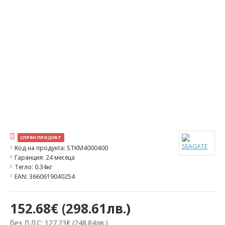
СПРЯН ПРОДУКТ
Код на продукта:
STKM4000400
Гаранция:
24 месеца
Тегло:
0.34кг
EAN:
3660619040254
152.68€ (298.61лв.)
без ДДС: 127.23€ (248.84лв.)