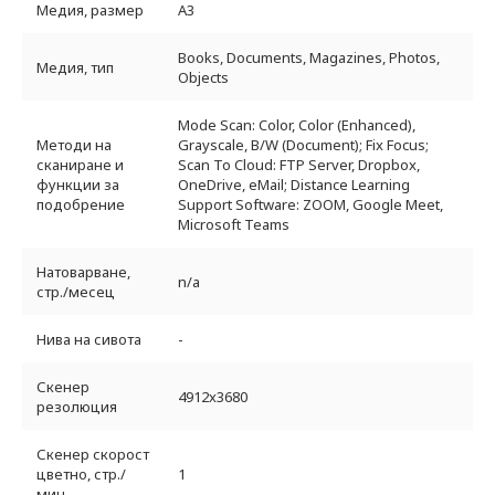
Медия, размер
A3
Books, Documents, Magazines, Photos,
Медия, тип
Objects
Mode Scan: Color, Color (Enhanced),
Методи на
Grayscale, B/W (Document); Fix Focus;
сканиране и
Scan To Cloud: FTP Server, Dropbox,
функции за
OneDrive, eMail; Distance Learning
подобрение
Support Software: ZOOM, Google Meet,
Microsoft Teams
Натоварване,
n/a
стр./месец
Нива на сивота
-
Скенер
4912x3680
резолюция
Скенер скорост
цветно, стр./
1
мин