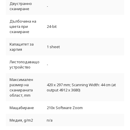
Двустранно
-
сканиране
Дълбочина на
цвета при
24-bit
сканиране
Капацитет за
1 sheet
хартия
Листоподаващо
-
устройство
Максимален
размер на
420 x 297 mm; Scanning Width: 44 cm (at
сканираната
output 4912 x 3680)
област, mm
Мащабиране
210x Software Zoom
Медия, g/m2
n/a