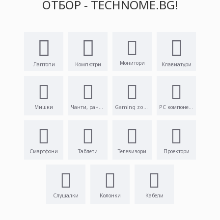
ОТБОР - TECHNOME.BG!
Монитори
Лаптопи
Компютри
Клавиатури
Мишки
Чанти, раници
Gaming zone
PC компоненти
Смартфони
Таблети
Телевизори
Проектори
Слушалки
Колонки
Кабели