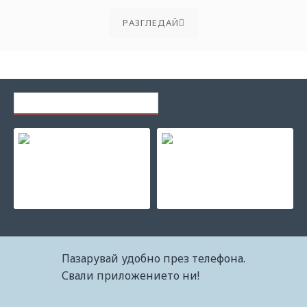
PАЗГЛЕДАЙ
ПОСЛЕДНО РАЗГЛЕЖДАНИ
Аксесоар IRIScan Desk 7 Pro
Скенер Epson WorkForce ES-50
299.00€ (584.80лв.)
161.75€ (316.35лв.)
Пазарувай удобно през телефона.
Свали приложението ни!