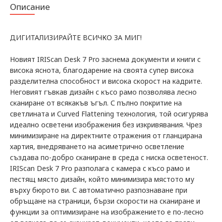
Описание
ДИГИТАЛИЗИРАЙТЕ ВСИЧКО ЗА МИГ!
Новият IRIScan Desk 7 Pro заснема документи и книги с
висока яснота, благодарение на своята супер висока
разделителна способност и висока скорост на кадрите.
Неговият гъвкав дизайн с късо рамо позволява лесно
сканиране от всякакъв ъгъл. С пълно покритие на
светлината и Curved Flattening технология, той осигурява
идеално осветени изображения без изкривявания. Чрез
минимизиране на директните отражения от гланцирана
хартия, внедряването на асиметрично осветление
създава по-добро сканиране в среда с ниска осветеност.
IRIScan Desk 7 Pro разполага с камера с късо рамо и
пестящ място дизайн, който минимизира мястото му
върху бюрото ви. С автоматично разпознаване при
обръщане на страници, бързи скорости на сканиране и
функции за оптимизиране на изображението е по-лесно