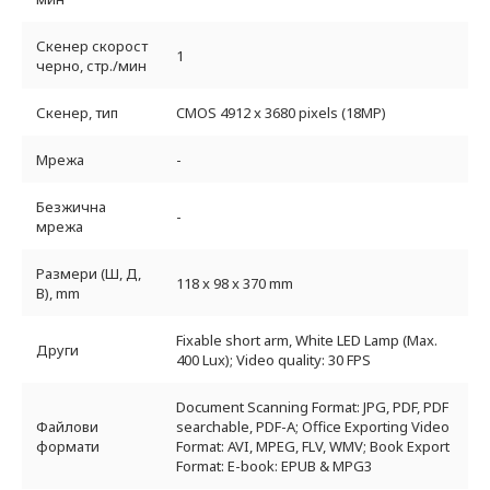
Скенер скорост
1
черно, стр./мин
Скенер, тип
CMOS 4912 x 3680 pixels (18MP)
Мрежа
-
Безжична
-
мрежа
Размери (Ш, Д,
118 x 98 x 370 mm
В), mm
Fixable short arm, White LED Lamp (Max.
Други
400 Lux); Video quality: 30 FPS
Document Scanning Format: JPG, PDF, PDF
Файлови
searchable, PDF-A; Office Exporting Video
формати
Format: AVI, MPEG, FLV, WMV; Book Export
Format: E-book: EPUB & MPG3