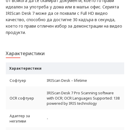
от всякога да се сканират документи, което го прави
идеален за употреба у дома или в малък офис. Серията
IRIScan Desk 7 може да се похвали с Full HD видео
качество, способно да достигне 30 кадъра в секунда,
което го прави отличен избор за демонстрации на видео
продукти.
Характеристики
Характеристики
Софтуер
IRIScan Desk – lifetime
IRIScan Desk 7 Pro Scanning software
OCR софтуер
with OCR; OCR Languages Supported: 138
powered by IRIS technology
Адаптер за
-
негативи