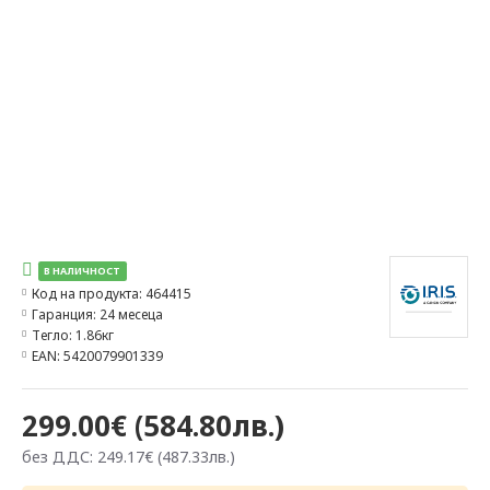
В НАЛИЧНОСТ
Код на продукта:
464415
Гаранция:
24 месеца
Тегло:
1.86кг
EAN:
5420079901339
299.00€ (584.80лв.)
без ДДС: 249.17€ (487.33лв.)