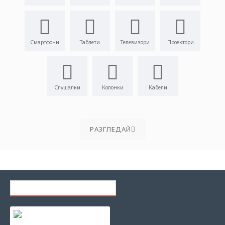
Смартфони
Таблети
Телевизори
Проектори
Слушалки
Колонки
Кабели
PАЗГЛЕДАЙ
ПОСЛЕДНО РАЗГЛЕЖДАНИ
Консуматив Brother TZe-111 Tape Black on Clear, Laminated, 6mm
12.97€ (25.37лв.)