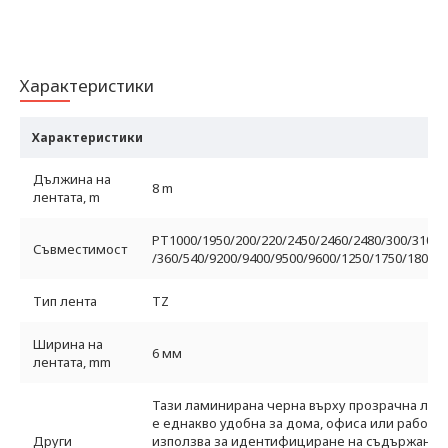
Характеристики
Характеристики
Дължина на
8 m
лентата, m
PT1000/1950/200/220/2450/2460/2480/300/310/3
Съвместимост
/360/540/9200/9400/9500/9600/1250/1750/1800/
Тип лента
TZ
Ширина на
6 мм
лентата, mm
Тази ламинирана черна върху прозрачна лент
е еднакво удобна за дома, офиса или работно
Други
използва за идентифициране на съдържанието