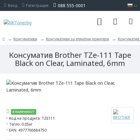
088 555-0001
Вход
Регистрация
Консумативи
Консумативи за етикетни принтери
Консуматив 
Консуматив Brother TZe-111 Tape
Black on Clear, Laminated, 6mm
В НАЛИЧНОСТ
Код на продукта:
TZE111
Тегло:
0.05кг
EAN:
4977766684750