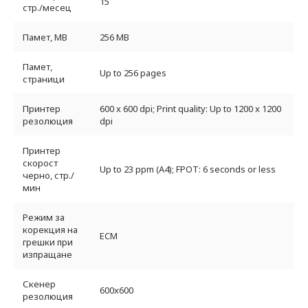
15
стр./месец
Памет, MB
256 MB
Памет,
Up to 256 pages
страници
Принтер
600 x 600 dpi; Print quality: Up to 1200 x 1200
резолюция
dpi
Принтер
скорост
Up to 23 ppm (A4); FPOT: 6 seconds or less
черно, стр./
мин
Режим за
корекция на
ECM
грешки при
изпращане
Скенер
600x600
резолюция