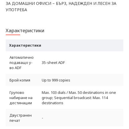
ЗА ДОМАШНИ ОФИСИ – БЪРЗ, НАДЕЖДЕН И ЛЕСЕН ЗА
УПОТРЕБА
Характеристики
Характеристики
Автоматично
подаващо у-
35-sheet ADF
во ADF
Брой копия
Up to 999 copies
Групово
Max. 103 dials / Max. 50 destinations in one
набиране на
group; Sequential broadcast: Max. 114
дестинации
destinations
Двустранен
-
печат