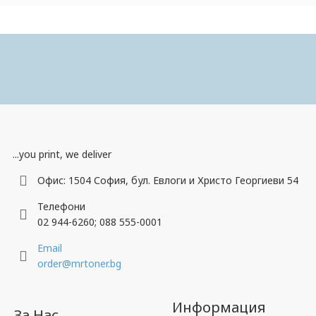
Пазарувай удобно през телефона.
Свали приложението ни!
...you print, we deliver
Офис: 1504 София, бул. Евлоги и Христо Георгиеви 54
Телефони
02 944-6260; 088 555-0001
Email
order@mrtoner.bg
Информация
За Нас