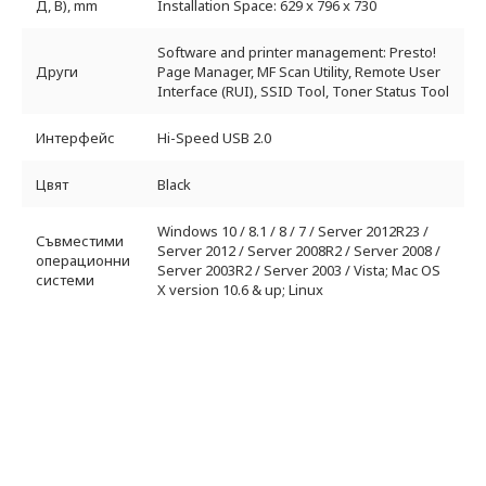
Д, В), mm
Installation Space: 629 x 796 x 730
Software and printer management: Presto!
Други
Page Manager, MF Scan Utility, Remote User
Interface (RUI), SSID Tool, Toner Status Tool
Интерфейс
Hi-Speed USB 2.0
Цвят
Black
Windows 10 / 8.1 / 8 / 7 / Server 2012R23 /
Съвместими
Server 2012 / Server 2008R2 / Server 2008 /
операционни
Server 2003R2 / Server 2003 / Vista; Mac OS
системи
X version 10.6 & up; Linux