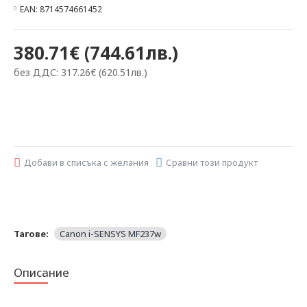
EAN:
8714574661452
380.71€ (744.61лв.)
без ДДС: 317.26€ (620.51лв.)
Добави в списъка с желания
Сравни този продукт
Тагове:
Canon i-SENSYS MF237w
Описание