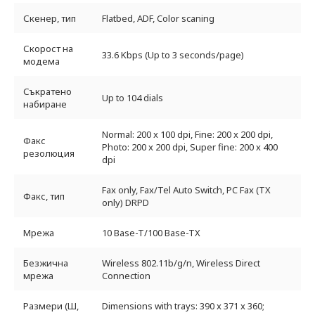
Скенер, тип
Flatbed, ADF, Color scaning
Скорост на
33.6 Kbps (Up to 3 seconds/page)
модема
Съкратено
Up to 104 dials
набиране
Normal: 200 x 100 dpi, Fine: 200 x 200 dpi,
Факс
Photo: 200 x 200 dpi, Super fine: 200 x 400
резолюция
dpi
Fax only, Fax/Tel Auto Switch, PC Fax (TX
Факс, тип
only) DRPD
Мрежа
10 Base-T/100 Base-TX
Безжична
Wireless 802.11b/g/n, Wireless Direct
мрежа
Connection
Размери (Ш,
Dimensions with trays: 390 x 371 x 360;