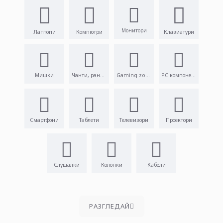
Монитори
Лаптопи
Компютри
Клавиатури
Мишки
Чанти, раници
Gaming zone
PC компоненти
Смартфони
Таблети
Телевизори
Проектори
Слушалки
Колонки
Кабели
PАЗГЛЕДАЙ