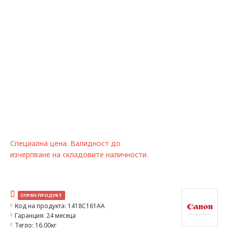
Специална цена. Валидност до
изчерпване на складовите наличности.
СПРЯН ПРОДУКТ
Код на продукта:
1418C161AA
Гаранция:
24 месеца
Тегло:
16.00кг