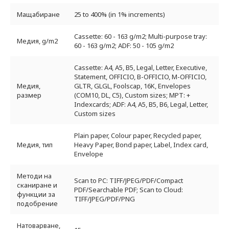
Мащабиране
25 to 400% (in 1% increments)
Cassette: 60 - 163 g/m2; Multi-purpose tray:
Медия, g/m2
60 - 163 g/m2; ADF: 50 - 105 g/m2
Cassette: A4, A5, B5, Legal, Letter, Executive,
Statement, OFFICIO, B-OFFICIO, M-OFFICIO,
Медия,
GLTR, GLGL, Foolscap, 16K, Envelopes
размер
(COM10, DL, C5), Custom sizes; MPT: +
Indexcards; ADF: A4, A5, B5, B6, Legal, Letter,
Custom sizes
Plain paper, Colour paper, Recycled paper,
Медия, тип
Heavy Paper, Bond paper, Label, Index card,
Envelope
Методи на
Scan to PC: TIFF/JPEG/PDF/Compact
сканиране и
PDF/Searchable PDF; Scan to Cloud:
функции за
TIFF/JPEG/PDF/PNG
подобрение
Натоварване,