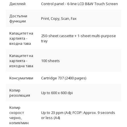
Дисплей
Control panel - 6-line LCD B&W Touch Screen
Достъпни
Print, Copy, Scan, Fax
функции
Капацитет на
250-sheet cassette + 1-sheet multi-purpose
хартията -
tray
входна тава
Капацитет на
хартията -
100 sheets
изходна тава
Консумативи
Cartridge 737 (2400 pages)
Копир
Up to 600 x 600 dpi
резолюция
Копир
скорост
Up to 23 ppm (A4); FCOP: Approx. 9 seconds
черно,
or less (A4)
копия/мин