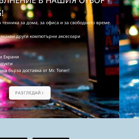
ЛНЕНИЕ В НАШИЯ ОТБОР -
!
 техника за дома, за офиса и за свободното време.
сякакви други компютърни аксесоари
 и Екрани
одукти
ана бърза доставка от Mr. Toner!
PАЗГЛЕДАЙ