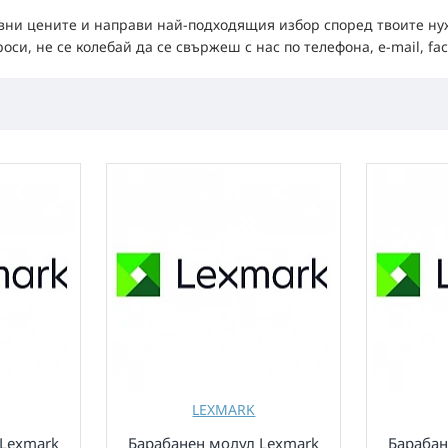
авни цените и направи най-подходящия избор според твоите нуж
и, не се колебай да се свържеш с нас по телефона, e-mail, fac
LEXMARK
 Lexmark
Барабанен модул Lexmark
Барабан