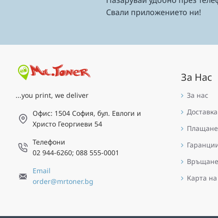
Свали приложението ни!
За Нас
За нас
...you print, we deliver
Доставка
Офис: 1504 София, бул. Евлоги и
Христо Георгиеви 54
Плащане
Телефони
Гаранци
02 944-6260; 088 555-0001
Връщан
Email
Карта на
order@mrtoner.bg