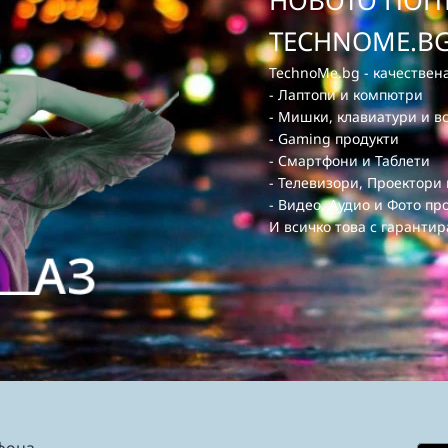
НОВОТО ПОПЪ
TECHNOME.BG
TechnoMe.bg - качествена
- Лаптопи и компютри
- Мишки, клавиатури и в
- Gaming продукти
- Смартфони и Таблети
- Телевизори, Проектори
- Видео, Аудио и Фото пр
И всичко това с гарантир
фона.