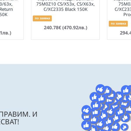
3/63x,
75M0Z10 CS/X53x, CS/X63x,
75M0Z
Return
C/XC2335 Black 150K
C/XC233
50K
Pr
по заявка
по заявка
240.78€ (470.92лв.)
1лв.)
294.
 ПРАВИМ. И
СВАТ!