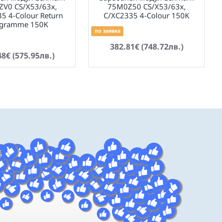
V0 CS/X53/63x,
75M0Z50 CS/X53/63x,
5 4-Colour Return
C/XC2335 4-Colour 150K
ogramme 150K
по заявка
382.81€ (748.72лв.)
48€ (575.95лв.)