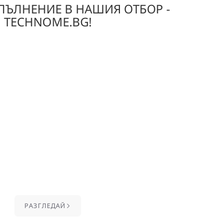
ЪЛНЕНИЕ В НАШИЯ ОТБОР -
TECHNOME.BG!
ЛНЕНИЕ В НАШИЯ ОТБОР -
!
 техника за дома, за офиса и за свободното време.
сякакви други компютърни аксесоари
 и Екрани
одукти
ана бърза доставка от Mr. Toner!
PАЗГЛЕДАЙ