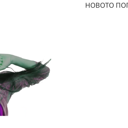
НОВОТО ПОП
НОВОТО ПОПЪ
TECHNOME.BG
TechnoMe.bg - качествена
- Лаптопи и компютри
- Мишки, клавиатури и в
- Gaming продукти
- Смартфони и Таблети
- Телевизори, Проектори
- Видео, Аудио и Фото пр
И всичко това с гарантир