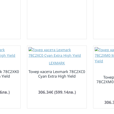
LEXMARK
rk 78C2XK0
Тонер касета Lexmark 78C2XC0
 Yield
Cyan Extra High Yield
Тонер
78C2XM0 
по заявка
6лв.)
306.34€ (599.14лв.)
по заявка
306.