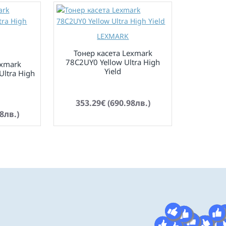
LEXMARK
Тонер касета Lexmark
78C2UY0 Yellow Ultra High
exmark
Yield
ltra High
по заявка
353.29€ (690.98лв.)
8лв.)