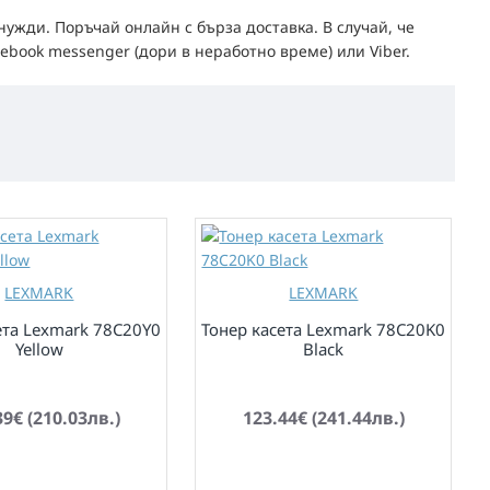
ужди. Поръчай онлайн с бърза доставка. В случай, че
ebook messenger (дори в неработно време) или Viber.
LEXMARK
LEXMARK
ета Lexmark 78C20Y0
Тонер касета Lexmark 78C20K0
Yellow
Black
по заявка
39€ (210.03лв.)
123.44€ (241.44лв.)