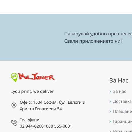
Пазарувай удобно през теле
Свали приложението ни!
За Нас
За нас
...you print, we deliver
Доставка
Офис: 1504 София, бул. Евлоги и
Христо Георгиеви 54
Плащане
Телефони
Гаранци
02 944-6260; 088 555-0001
Връщан