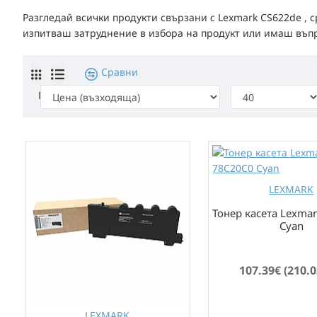
Разгледай всички продукти свързани с Lexmark CS622de , 
изпитваш затруднение в избора на продукт или имаш въпрос
Сравни
Подреди по:
Покажи:
LEXMARK
Тонер касета Lexma
Cyan
по заявка
107.39€ (210.0
LEXMARK