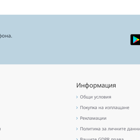
фона.
Информация
Общи условия
Покупка на изплащане
Рекламации
и
Политика за личните данн
е
Вашите GDPR права