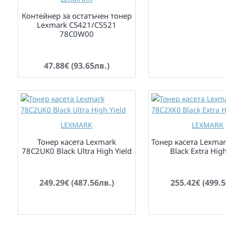
Контейнер за остатъчен тонер
Lexmark CS421/CS521
78C0W00
по заявка
47.88€ (93.65лв.)
LEXMARK
LEXMARK
Тонер касета Lexmark
Тонер касета Lexma
78C2UK0 Black Ultra High Yield
Black Extra High
по заявка
по заявка
249.29€ (487.56лв.)
255.42€ (499.5