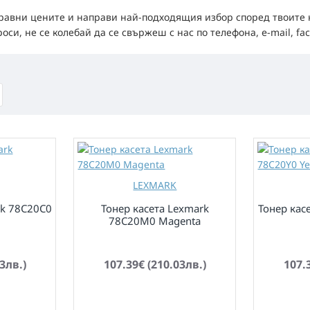
сравни цените и направи най-подходящия избор според твоите н
и, не се колебай да се свържеш с нас по телефона, e-mail, fac
LEXMARK
rk 78C20C0
Тонер касета Lexmark
Тонер кас
78C20M0 Magenta
по заявка
по заявка
3лв.)
107.39€ (210.03лв.)
107.