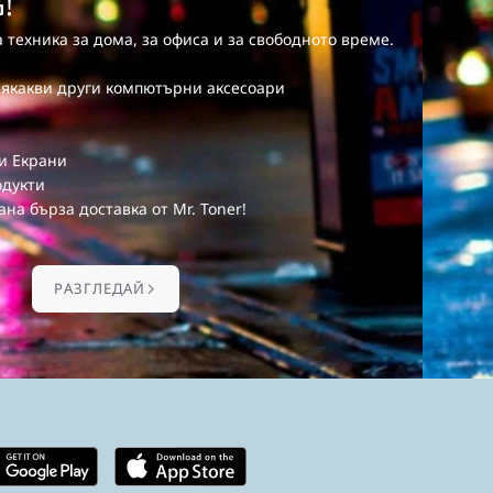
!
 техника за дома, за офиса и за свободното време.
сякакви други компютърни аксесоари
 и Екрани
одукти
ана бърза доставка от Mr. Toner!
PАЗГЛЕДАЙ