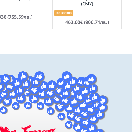
(CMY)
по заявка
33€ (755.59лв.)
463.60€ (906.71лв.)