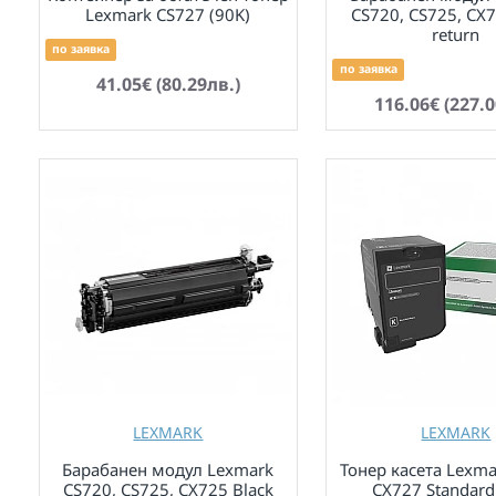
Lexmark CS727 (90K)
CS720, CS725, CX7
return
по заявка
по заявка
41.05€ (80.29лв.)
116.06€ (227.0
LEXMARK
LEXMARK
Барабанен модул Lexmark
Тонер касета Lexma
CS720, CS725, CX725 Black
CX727 Standard