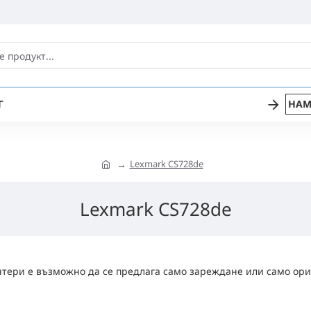
Г
НАМ
Lexmark CS728de
Lexmark CS728de
тери е възможно да се предлага само зареждане или само ори