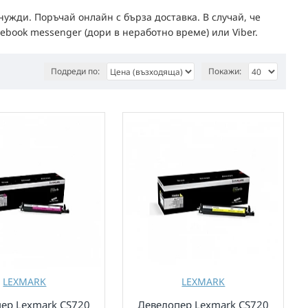
ужди. Поръчай онлайн с бърза доставка. В случай, че
ebook messenger (дори в неработно време) или Viber.
Подреди по:
Покажи:
LEXMARK
LEXMARK
ер Lexmark CS720
Девелопер Lexmark CS720