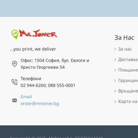
За Нас
За нас
...you print, we deliver
Доставка
Офис: 1504 София, бул. Евлоги и
Христо Георгиеви 54
Плащане
Телефони
Гаранци
02 944-6260; 088 555-0001
Връщан
Email
Карта на
order@mrtoner.bg