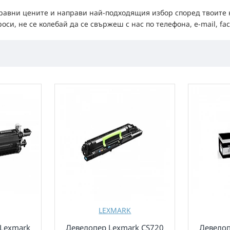
сравни цените и направи най-подходящия избор според твоите н
и, не се колебай да се свържеш с нас по телефона, e-mail, fac
LEXMARK
 Lexmark
Девелопер Lexmark CS720
Девелоп