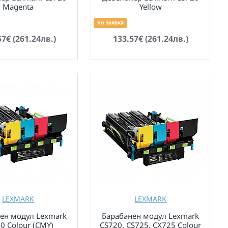
Magenta
Yellow
по заявка
57€ (261.24лв.)
133.57€ (261.24лв.)
LEXMARK
LEXMARK
ен модул Lexmark
Барабанен модул Lexmark
0 Colour (CMY)
CS720, CS725, CX725 Colour