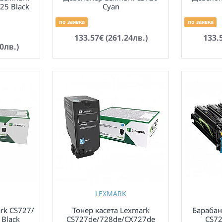
25 Black
Cyan
по заявка
по заявка
133.57€ (261.24лв.)
133.
0лв.)
LEXMARK
rk CS727/
Тонер касета Lexmark
Барабан
 Black
CS727de/728de/CX727de
CS72