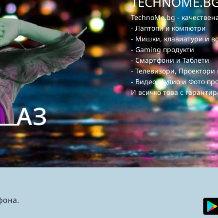
TECHNOME.BG
TechnoMe.bg - качествена
- Лаптопи и компютри
- Мишки, клавиатури и в
- Gaming продукти
- Смартфони и Таблети
- Телевизори, Проектори
- Видео, Аудио и Фото пр
И всичко това с гарантир
фона.