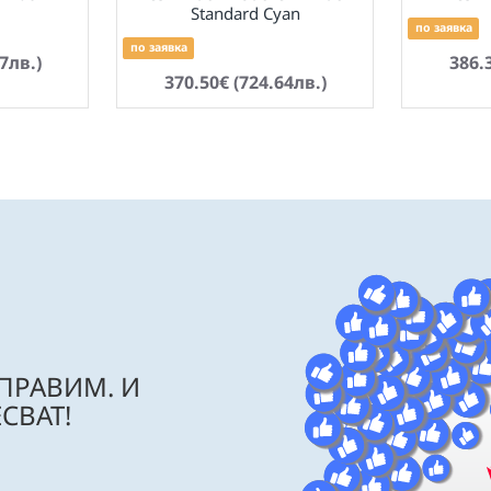
Standard Cyan
по заявка
по заявка
7лв.)
386.
370.50€ (724.64лв.)
 ПРАВИМ. И
СВАТ!