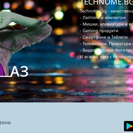
TECHNOME.BG
TechnoMe.bg - качествена
- Лаптопи и компютри
- Мишки, клавиатури и в
- Gaming продукти
- Смартфони и Таблети
- Телевизори, Проектори
- Видео, Аудио и Фото пр
И всичко това с гарантир
фона.