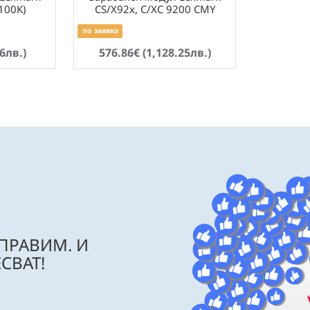
(100K)
CS/X92x, C/XC 9200 CMY
по заявка
6лв.)
576.86€ (1,128.25лв.)
 ПРАВИМ. И
СВАТ!