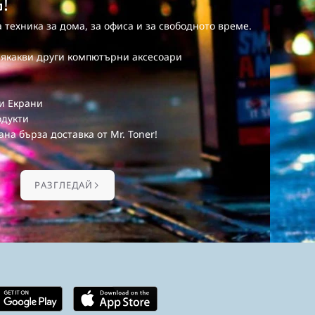
!
 техника за дома, за офиса и за свободното време.
сякакви други компютърни аксесоари
 и Екрани
одукти
ана бърза доставка от Mr. Toner!
PАЗГЛЕДАЙ