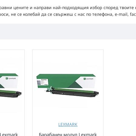
сравни цените и направи най-подходящия избор според твоите н
и, не се колебай да се свържеш с нас по телефона, e-mail, fac
LEXMARK
 Lexmark
Барабанен модул Lexmark