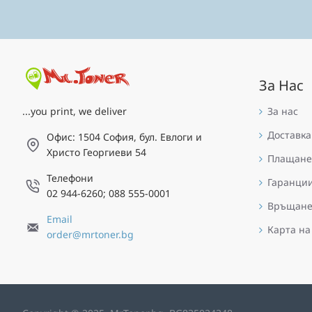
За Нас
За нас
...you print, we deliver
Доставка
Офис: 1504 София, бул. Евлоги и
Христо Георгиеви 54
Плащане
Телефони
Гаранци
02 944-6260; 088 555-0001
Връщан
Email
Карта на
order@mrtoner.bg