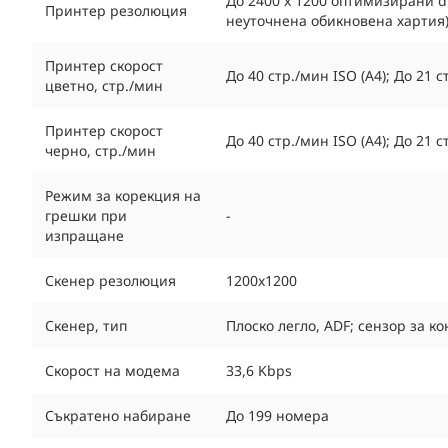
До 2400 x 1200 оптимизирани dp
Принтер резолюция
неуточнена обикновена хартия
Принтер скорост
До 40 стр./мин ISO (A4); До 21 
цветно, стр./мин
Принтер скорост
До 40 стр./мин ISO (A4); До 21 
черно, стр./мин
Режим за корекция на
грешки при
-
изпращане
Скенер резолюция
1200x1200
Скенер, тип
Плоско легло, ADF; сензор за к
Скорост на модема
33,6 Kbps
Съкратено набиране
До 199 номера