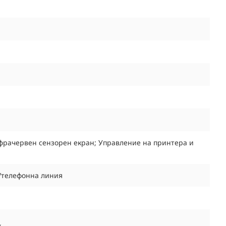
инфрачервен сензорен екран; Управление на принтера и
ем/телефонна линия
x