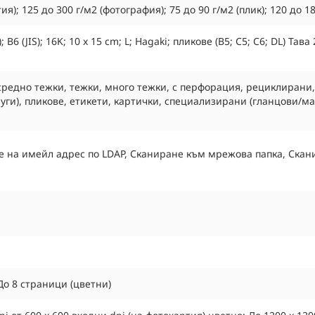
я); 125 до 300 г/м2 (фотография); 75 до 90 г/м2 (плик); 120 до 18
S); B6 (JIS); 16K; 10 x 15 cm; L; Hagaki; пликове (B5; C5; C6; DL) Тав
редно тежки, тежки, много тежки, с перфорация, рециклирани, 
руги), пликове, етикети, картички, специализирани (гланцови/
 на имейл адрес по LDAP, Сканиране към мрежова папка, Скан
До 8 страници (цветни)