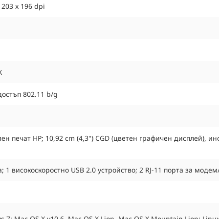
 203 x 196 dpi
X
достъп 802.11 b/g
ен печат HP; 10,92 cm (4,3") CGD (цветен графичен дисплей), 
а; 1 високоскоростно USB 2.0 устройство; 2 RJ-11 порта за мод
7; Mac OS X v10.6, Mac OS X Lion, Mac OS X Mountain Lion; Linu