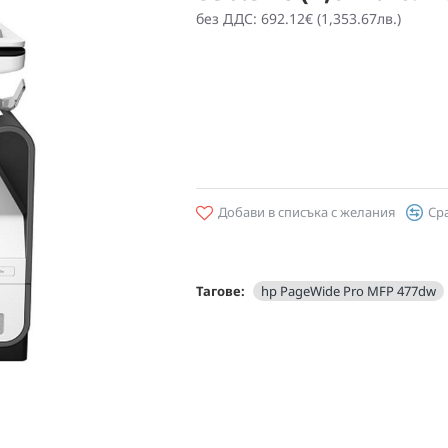
без ДДС: 692.12€ (1,353.67лв.)
Добави в списъка с желания
Ср
Тагове:
hp PageWide Pro MFP 477dw