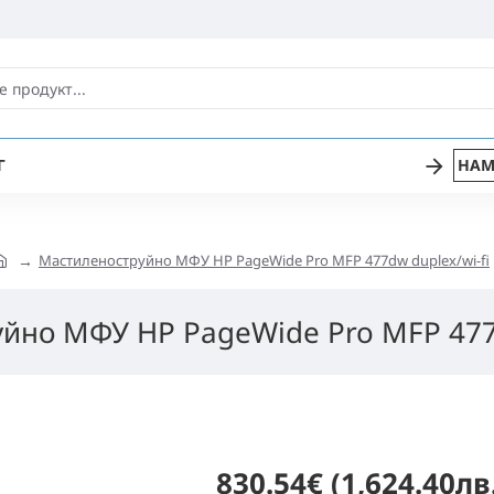
Г
НАМ
Мастилeноструйно МФУ HP PageWide Pro MFP 477dw duplex/wi-fi
йно МФУ HP PageWide Pro MFP 477d
830.54€ (1,624.40лв