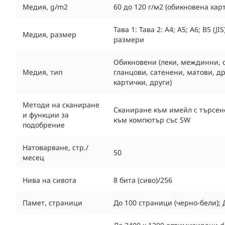
Медия, g/m2
60 до 120 г/м2 (обикновена харти
Тава 1: Тава 2: A4; A5; A6; B5 (JI
Медия, размер
размери
Обикновени (леки, междинни, с
Медия, тип
гланцови, сатенени, матови, д
картички, други)
Методи на сканиране
Сканиране към имейл с търсене
и функции за
към компютър със SW
подобрение
Натоварване, стр./
50
месец
Нива на сивота
8 бита (сиво)/256
Памет, страници
До 100 страници (черно-бели); 