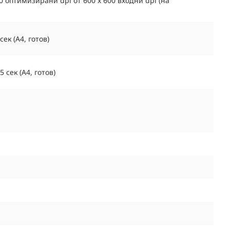
0 оптимизирани dpi от 600 x 600 входни dpi (на
ек (A4, готов)
 сек (A4, готов)