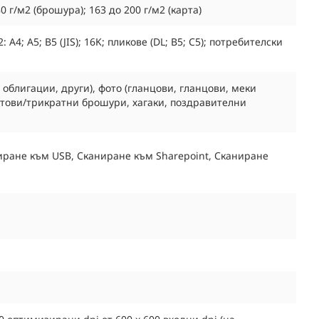
0 г/м2 (брошура); 163 до 200 г/м2 (карта)
а 2: A4; A5; B5 (JIS); 16K; пликове (DL; B5; C5); потребителски
облигации, други), фото (гланцови, гланцови, меки
матови/трикратни брошури, хагаки, поздравителни
иране към USB, Сканиране към Sharepoint, Сканиране