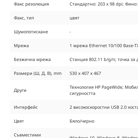
Факс резолюция
Стандартно: 203 x 98 dpi; Фино:
Факс, тип
цвят
Шумопотискане
-
Мрежа
1 мрежа Ethernet 10/100 Base-T
Безжична мрежа
Станция 802.11 b/g/n; точка за 
Размери (Ш, Д, В), mm
530 x 407 x 467
Технология HP PageWide; Мобил
Други
сигурността
Интерфейс
2 високоскоростни USB 2.0 хост
Цвят
Бяло/черно
Съвместими
Windows 10, Windows 8, Windows 