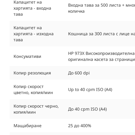
Капацитет на
Входна тава за 500 листа + мно
хартията - входна
количка
тава
Капацитет на
хартията - изходна
Кошница за 300 листа с лице н
тава
HP 973X Високопроизводителна 
Консумативи
оригинална касета за страници 
Копир резолюция
До 600 dpi
Копир скорост
Up to 40 cpm ISO (A4)
цветно, копия/мин
Копир скорост черно,
До 40 cpm ISO (A4)
копия/мин
Мащабиране
25 до 400%