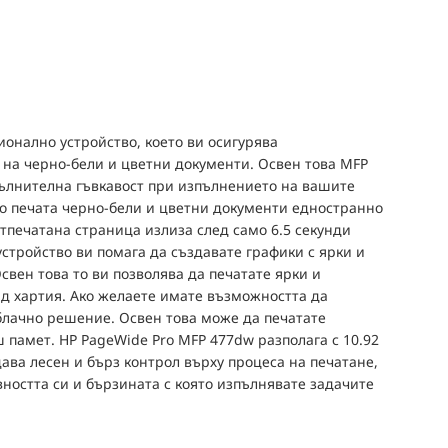
онално устройство, което ви осигурява
 на черно-бели и цветни документи. Освен това MFP
пълнителна гъвкавост при изпълнението на вашите
о печата черно-бели и цветни документи едностранно
отпечатана страница излиза след само 6.5 секунди
устройство ви помага да създавате графики с ярки и
свен това то ви позволява да печатате ярки и
д хартия. Ако желаете имате възможността да
блачно решение. Освен това може да печатате
ш памет. HP PageWide Pro MFP 477dw разполага с 10.92
ва лесен и бърз контрол върху процеса на печатане,
ността си и бързината с която изпълнявате задачите