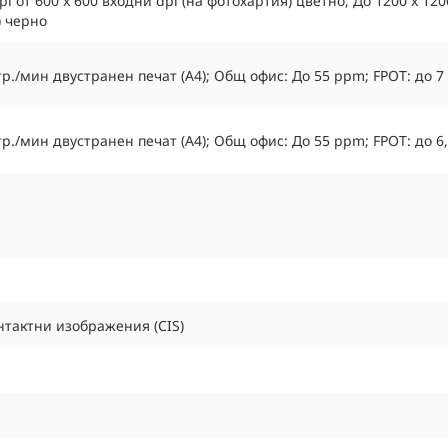
i от 600 x 600 входни dpi (на фотохартия) цветно; До 1200 x 120
) черно
стр./мин двустранен печат (A4); Общ офис: До 55 ppm; FPOT: до 7 с
стр./мин двустранен печат (A4); Общ офис: До 55 ppm; FPOT: до 6,5
онтактни изображения (CIS)