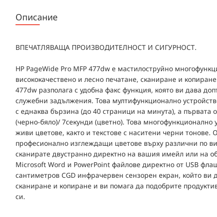
Описание
ВПЕЧАТЛЯВАЩА ПРОИЗВОДИТЕЛНОСТ И СИГУРНОСТ.
HP PageWide Pro MFP 477dw е мастилоструйно многофункци
висококачествено и лесно печатане, сканиране и копиране
477dw разполага с удобна факс функция, която ви дава до
служебни задължения. Това мултифункционално устройств
с еднаква бързина (до 40 страници на минута), а първата 
(черно-бяло)/ 7секунди (цветно). Това многофункционално 
живи цветове, както и текстове с наситени черни тонове. О
професионално изглеждащи цветове върху различни по ви
сканирате двустранно директно на вашия имейл или на о
Microsoft Word и PowerPoint файлове директно от USB фла
сантиметров CGD инфрачервен сензорен екран, който ви да
сканиране и копиране и ви помага да подобрите продуктив
си.