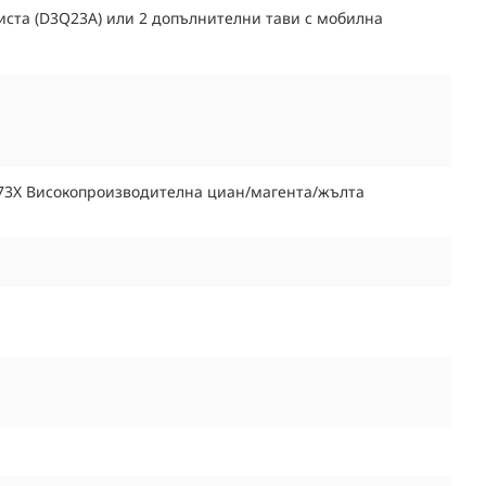
листа (D3Q23A) или 2 допълнителни тави с мобилна
 973X Високопроизводителна циан/магента/жълта