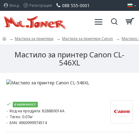
088 555-0001
Вход
Регистрация
Мастила за принтери
Мастила за принтери Canon
Мастило 
Мастило за принтер Canon CL-
546XL
В НАЛИЧНОСТ
Код на продукта:
8288B001AA
Тегло:
0.07кг
EAN:
4960999974514