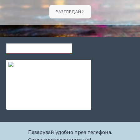
PАЗГЛЕДАЙ
ПОСЛЕДНО РАЗГЛЕЖДАНИ
Мастило за принтер Canon CL-546XL
27.83€ (54.43лв.)
Пазарувай удобно през телефона.
Свали приложението ни!