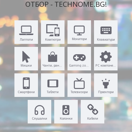
ОТБОР - TECHNOME.BG!
Монитори
Лаптопи
Компютри
Клавиатури
Мишки
Чанти, раници
Gaming zone
PC компоненти
Смартфони
Таблети
Телевизори
Проектори
Слушалки
Колонки
Кабели