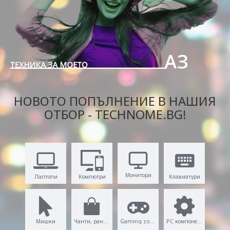
НОВОТО ПОПЪЛНЕНИЕ В НАШИЯ
ОТБОР - TECHNOME.BG!
Монитори
Лаптопи
Компютри
Клавиатури
Мишки
Чанти, раници
Gaming zone
PC компоненти