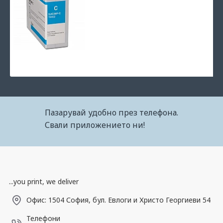
Мастило за принтер Epson SJIC36P(C) ColorWorks C6500/C600
74.29€ (145.30лв.)
Пазарувай удобно през телефона.
Свали приложението ни!
...you print, we deliver
Офис: 1504 София, бул. Евлоги и Христо Георгиеви 54
Телефони