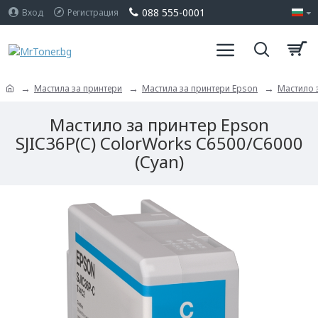
088 555-0001
Вход
Регистрация
Мастила за принтери
Мастила за принтери Epson
Мастило з
Мастило за принтер Epson
SJIC36P(C) ColorWorks C6500/C6000
(Cyan)