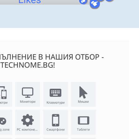
ЪЛНЕНИЕ В НАШИЯ ОТБОР -
TECHNOME.BG!
Монитори
Мишки
ютри
Клавиатури
g zone
PC компоненти
Смартфони
Таблети