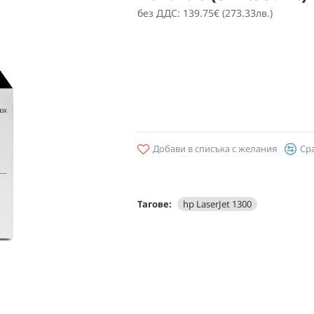
без ДДС: 139.75€ (273.33лв.)
Добави в списъка с желания
Ср
Тагове:
hp LaserJet 1300