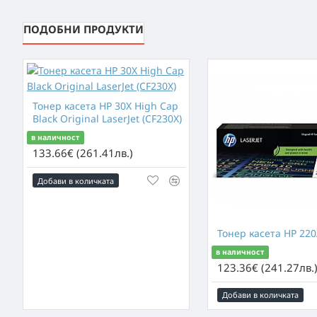
ПОДОБНИ ПРОДУКТИ
Тонер касета HP 30X High Cap
Black Original LaserJet (CF230X)
в наличност
133.66€ (261.41лв.)
Добави в количката
Тонер касета HP 22
в наличност
123.36€ (241.27лв.
Добави в количката