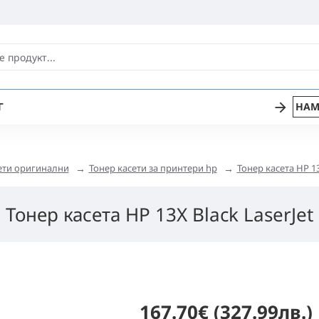
Г
НАМ
ети оригинални
Тонер касети за принтери hp
Тонер касета HP 13
Тонер касета HP 13X Black LaserJet
167.70€ (327.99лв.)