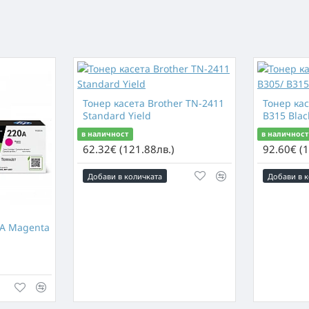
Тонер касета Brother TN-2411
Тонер кас
Standard Yield
B315 Blac
в наличност
в наличност
62.32€ (121.88лв.)
92.60€ (1
Добави в количката
Добави в к
0A Magenta
)