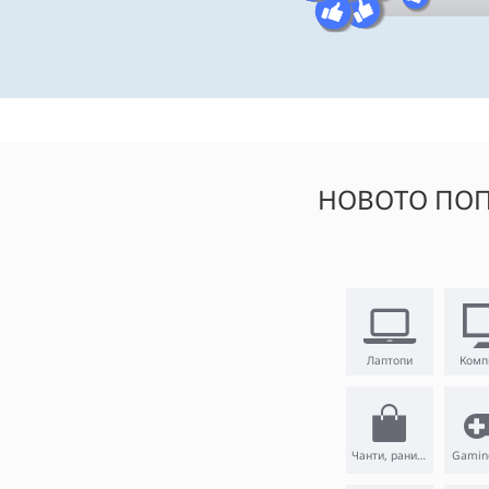
НОВОТО ПОП
Лаптопи
Комп
Чанти, раници
Gamin