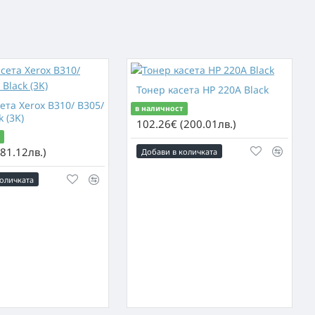
Тонер касета HP 220A Black
ета Xerox B310/ B305/
в наличност
k (3K)
102.26€ (200.01лв.)
81.12лв.)
Добави в количката
оличката