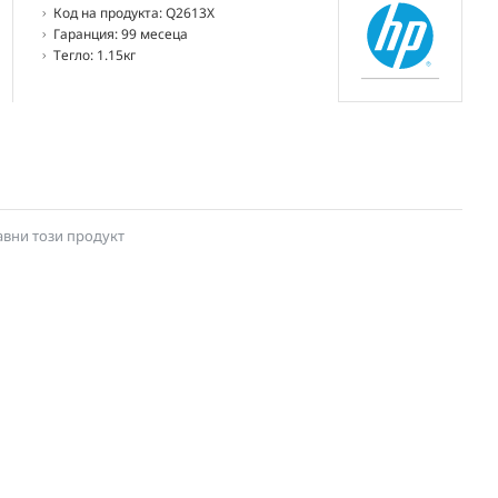
Код на продукта:
Q2613X
Гаранция:
99 месеца
Тегло:
1.15кг
авни този продукт