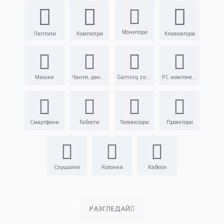
Монитори
Лаптопи
Компютри
Клавиатури
Мишки
Чанти, раници
Gaming zone
PC компоненти
Смартфони
Таблети
Телевизори
Проектори
Слушалки
Колонки
Кабели
PАЗГЛЕДАЙ