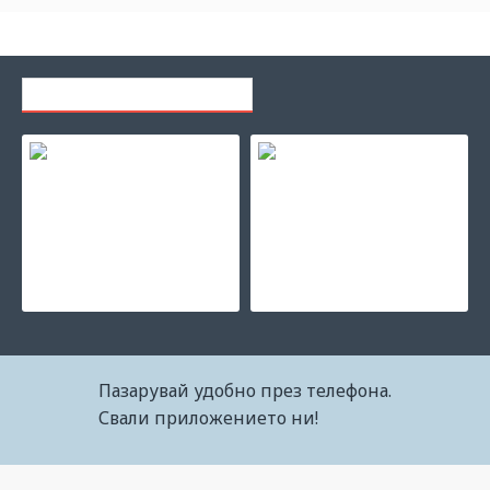
ПОСЛЕДНО РАЗГЛЕЖДАНИ
Тонер касета HP 305X Black LaserJet
Тонер касета HP 305A Black LaserJet
148.50€ (290.44лв.)
120.35€ (235.38лв.)
Пазарувай удобно през телефона.
Свали приложението ни!