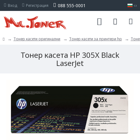
088 555-0001
Вход
Регистрация
Тонер касети оригинални
Тонер касети за принтери hp
Тонер
Тонер касета HP 305X Black
LaserJet