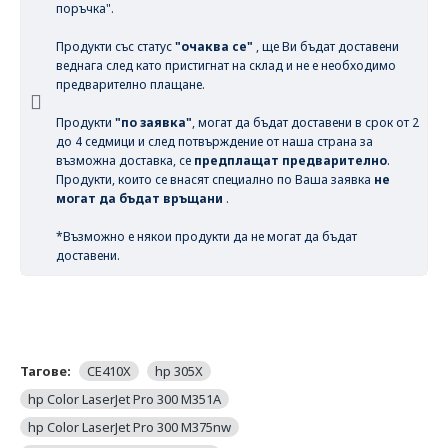
поръчка".
Продукти със статус
"очаква се"
, ще Ви бъдат доставени
веднага след като пристигнат на склад и не е необходимо
предварително плащане.
Продукти
"по заявка"
, могат да бъдат доставени в срок от 2
до 4 седмици и след потвърждение от наша страна за
възможна доставка, се
предплащат предварително
.
Продукти, които се внасят специално по Ваша заявка
не
могат да бъдат връщани
.
*Възможно е някои продукти да не могат да бъдат
доставени.
Тагове:
CE410X
hp 305X
hp Color LaserJet Pro 300 M351A
hp Color LaserJet Pro 300 M375nw