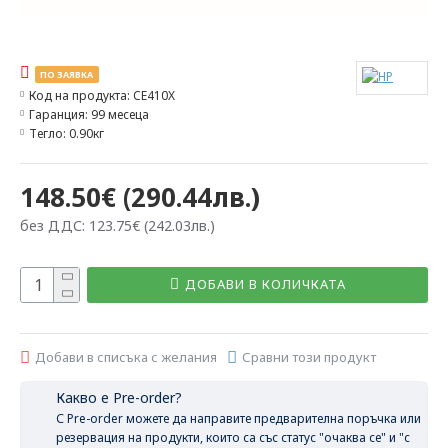
ПО ЗАЯВКА
Код на продукта:
CE410X
Гаранция:
99 месеца
Тегло:
0.90кг
148.50€ (290.44лв.)
без ДДС: 123.75€ (242.03лв.)
ДОБАВИ В КОЛИЧКАТА
Добави в списъка с желания
Сравни този продукт
Какво е Pre-order?
С Pre-order можете да направите предварителна поръчка или
резервация на продукти, които са със статус "очаква се" и "с