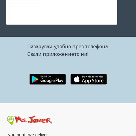
Тонер касета Lexmark B/MB2236 black return (1,2K)
61.09€ (119.49лв.)
Пазарувай удобно през телефона.
Свали приложението ни!
...you print, we deliver