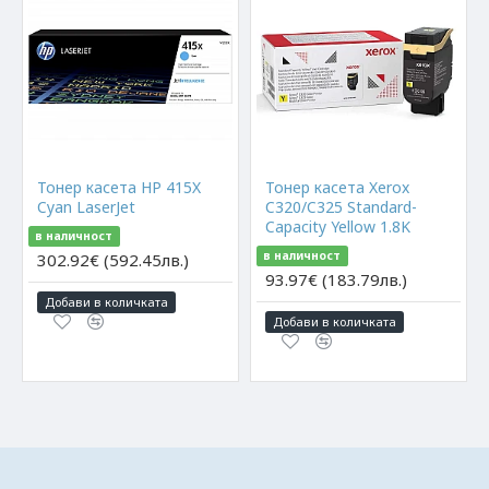
Тонер касета HP 415X
Тонер касета Xerox
Cyan LaserJet
C320/C325 Standard-
Capacity Yellow 1.8K
в наличност
в наличност
302.92€ (592.45лв.)
93.97€ (183.79лв.)
Добави в количката
Добави в количката