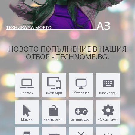
НОВОТО ПОПЪЛНЕНИЕ В НАШИЯ
ОТБОР - TECHNOME.BG!
Монитори
Лаптопи
Компютри
Клавиатури
Мишки
Чанти, раници
Gaming zone
PC компоненти