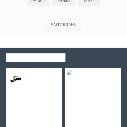
Слушалки
Колонки
Кабели
PАЗГЛЕДАЙ
ПОСЛЕДНО РАЗГЛЕЖДАНИ
Тонер касета Lexmark MX310 602
Тонер касета Lexmark MX310 60x Black Extra High Return
152.53€ (298.33лв.)
573.20€ (1,121.09лв.)