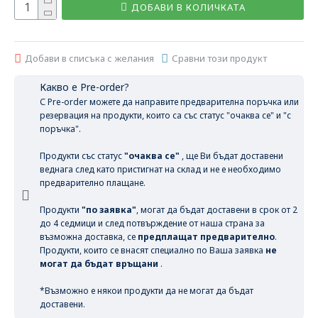
ДОБАВИ В КОЛИЧКАТА
Добави в списъка с желания
Сравни този продукт
Какво е Pre-order?
С Pre-order можете да направите предварителна поръчка или
резервация на продукти, които са със статус "очаква се" и "с
поръчка".
Продукти със статус
"очаква се"
, ще Ви бъдат доставени
веднага след като пристигнат на склад и не е необходимо
предварително плащане.
Продукти
"по заявка"
, могат да бъдат доставени в срок от 2
до 4 седмици и след потвърждение от наша страна за
възможна доставка, се
предплащат предварително
.
Продукти, които се внасят специално по Ваша заявка
не
могат да бъдат връщани
.
*Възможно е някои продукти да не могат да бъдат
доставени.