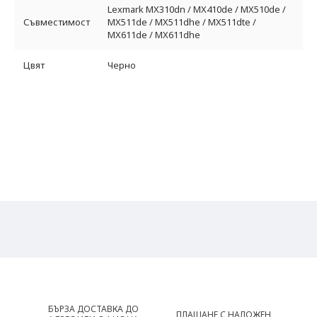
Lexmark MX310dn / MX410de / MX510de /
Съвместимост
MX511de / MX511dhe / MX511dte /
MX611de / MX611dhe
Цвят
Черно
БЪРЗА ДОСТАВКА ДО
ПЛАЩАНЕ С НАЛОЖЕН