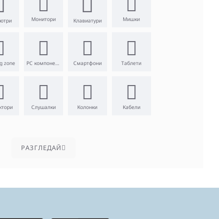
Монитори
Мишки
ютри
Клавиатури
g zone
PC компоненти
Смартфони
Таблети
ктори
Слушалки
Колонки
Кабели
PАЗГЛЕДАЙ