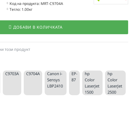
Код на продукта:
MRT-C9704A
Тегло:
1.00кг
ДОБАВИ В КОЛИЧКАТА
ни този продукт
C9703A
C9704A
Canon i-
EP-
hp
hp
Sensys
87
Color
Color
LBP2410
LaserJet
LaserJet
1500
2500