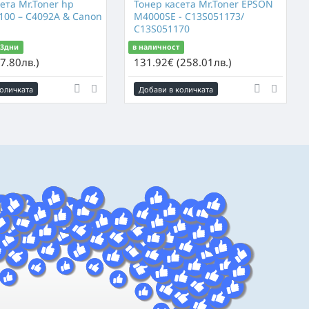
ета Mr.Toner hp
Тонер касета Mr.Toner EPSON
1100 – C4092A & Canon
M4000SE - C13S051173/
C13S051170
 3дни
в наличност
7.80лв.)
131.92€ (258.01лв.)
оличката
Добави в количката