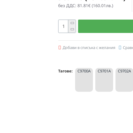
без ДДС: 81.81€ (160.01лв.)
Добави в списъка с желания
Срав
Тагове:
C9700A
C9701A
C9702A