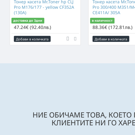
Тонер касета Mr.Toner hp CLJ
Тонер касета Mr.Ton
Pro M176/177 - yellow CF352A
Pro 300/400 M351/M4
(130A)
CE411A/ 305A
доставка до 3дни
в наличност
47.24€ (92.40лв.)
88.36€ (172.81лв.)
Добави в количката
Добави в количката
НИЕ ОБИЧАМЕ ТОВА, КОЕТО
КЛИЕНТИТЕ НИ ГО ХАРЕ