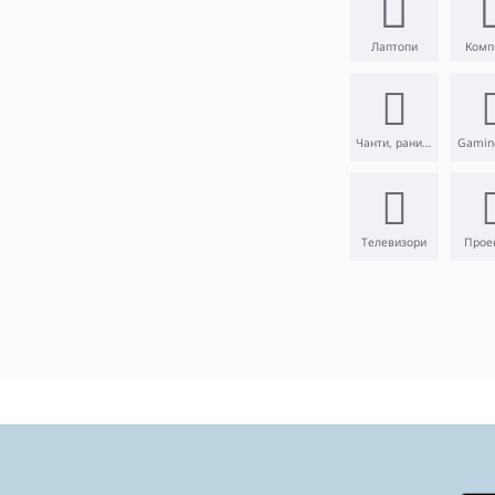
Лаптопи
Комп
Чанти, раници
Gamin
Телевизори
Прое