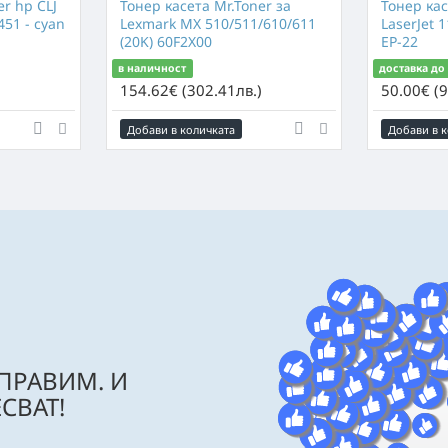
er hp CLJ
Тонер касета Mr.Toner за
Тонер кас
51 - cyan
Lexmark MX 510/511/610/611
LaserJet 
(20K) 60F2X00
EP-22
в наличност
доставка до
154.62€ (302.41лв.)
50.00€ (9
Добави в количката
Добави в к
 ПРАВИМ. И
СВАТ!