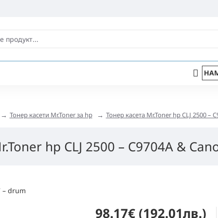
НАМ
Тонер касети Mr.Toner за hp
Тонер касета Mr.Toner hp CLJ 2500 – 
r.Toner hp CLJ 2500 – C9704A & Can
98.17€ (192.01лв.)