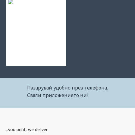
Зареждане на тонер касета Canon Cartridge M - Smartbase PC1210
38.81€ (75.90лв.)
Пазарувай удобно през телефона.
Свали приложението ни!
...you print, we deliver