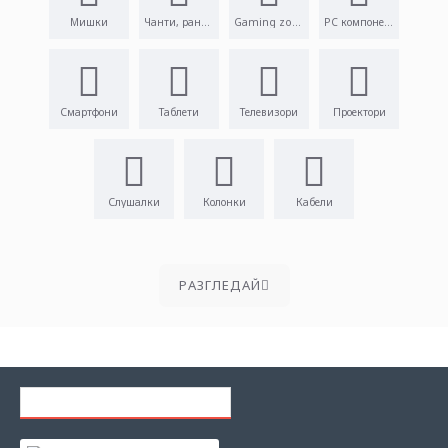
Мишки
Чанти, раници
Gaming zone
PC компоненти
Смартфони
Таблети
Телевизори
Проектори
Слушалки
Колонки
Кабели
PАЗГЛЕДАЙ
ПОСЛЕДНО РАЗГЛЕЖДАНИ