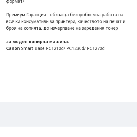
формат/
Премиум Гаранция - обхваща безпроблемна работа на
всички консумативи за принтери, качеството на печат и
броя на копията, до изчерпване на заредения тонер
за модел копирна машина:
Canon
Smart Base PC1210d/ PC1230d/ PC1270d