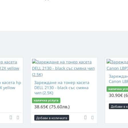
Зареждан
Canon LBP
 касета hp
Зареждане на тонер касета
X yellow
DELL 2130 - black със смяна
налична усл
чип (2.5K)
30.90€ (6
налична услуга
38.65€ (75.60лв.)
Добави в к
Добави в количката