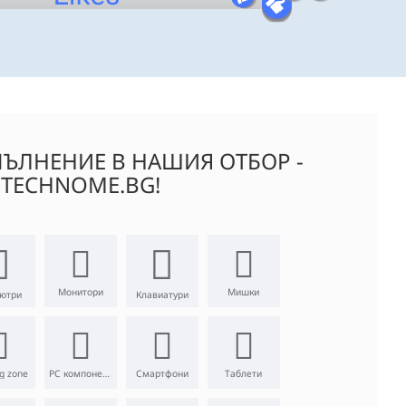
ЪЛНЕНИЕ В НАШИЯ ОТБОР -
TECHNOME.BG!
Монитори
Мишки
ютри
Клавиатури
g zone
PC компоненти
Смартфони
Таблети