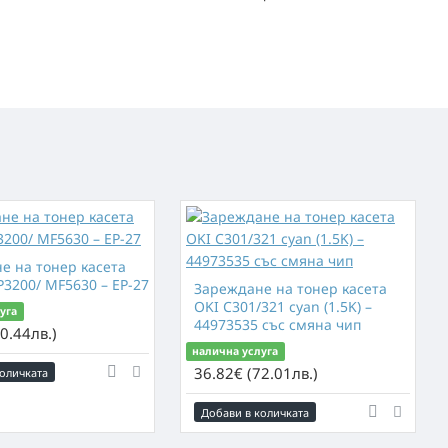
е на тонер касета
3200/ MF5630 – EP-27
Зареждане нa тонер касета
OKI C301/321 cyan (1.5K) –
уга
44973535 със смяна чип
0.44лв.)
налична услуга
36.82€ (72.01лв.)
оличката
Добави в количката