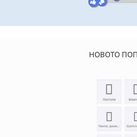
НОВОТО ПОП
Лаптопи
Комп
Чанти, раници
Gamin