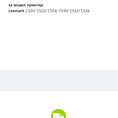
за модел принтер:
Lexmark
C520/ C522/ C524/ C530/ C532/ C534