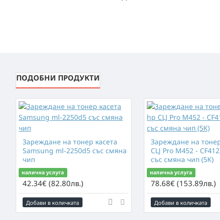
ПОДОБНИ ПРОДУКТИ
Зареждане на тонер касета
Зареждане нa тонер
Samsung ml-2250d5 със смяна
CLJ Pro M452 - CF412
чип
със смяна чип (5K)
налична услуга
налична услуга
42.34€ (82.80лв.)
78.68€ (153.89лв.)
Добави в количката
Добави в количката