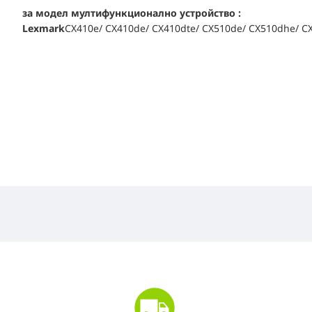
за модел мултифункционално устройство :
Lexmark
CX410e/ CX410de/ CX410dte/ CX510de/ CX510dhe/ 