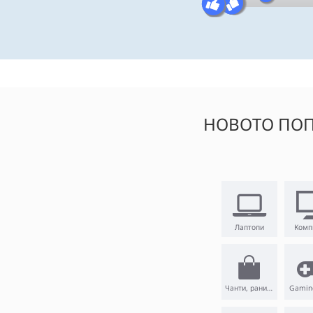
НОВОТО ПОП
Лаптопи
Комп
Чанти, раници
Gamin