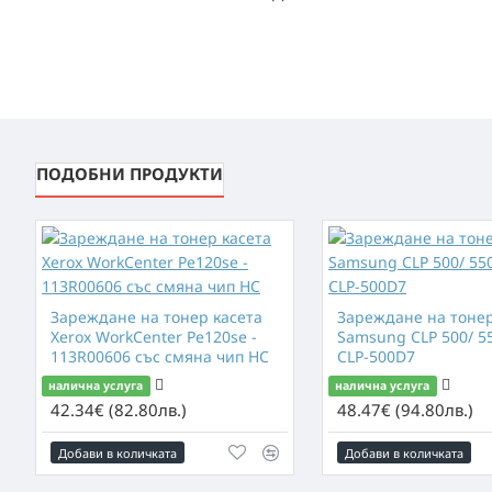
ПОДОБНИ ПРОДУКТИ
Зареждане на тонер касета
Зареждане на тонер
Xerox WorkCenter Pe120se -
Samsung CLP 500/ 550
113R00606 със смяна чип HC
CLP-500D7
налична услуга
налична услуга
42.34€ (82.80лв.)
48.47€ (94.80лв.)
Добави в количката
Добави в количката