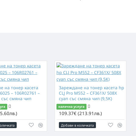
е на тонер касета
Зареждане нa тонер касета hp
6025 – 106R02761 –
CLJ Pro M552 – CF361X/ 508X
със смяна чип
cyan със смяна чип (9,5K)
уга
налична услуга
5.60лв.)
109.37€ (213.91лв.)
оличката
Добави в количката