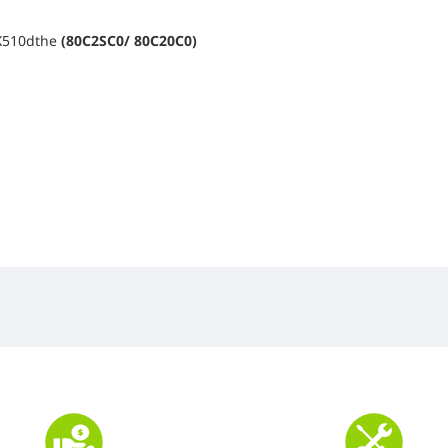
CX510dthe
(80C2SC0/ 80C20C0)