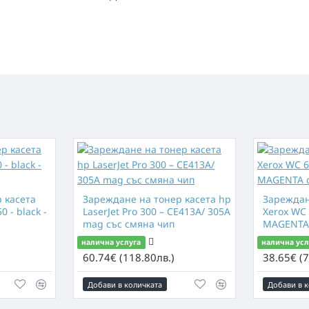
 касета
Зареждане нa тонер касета hp
Зареждан
 - black -
LaserJet Pro 300 – CE413A/ 305A
Xerox WC 
mag със смяна чип
MAGENTA 
налична услуга
налична усл
60.74€ (118.80лв.)
38.65€ (7
Добави в количката
Добави в к