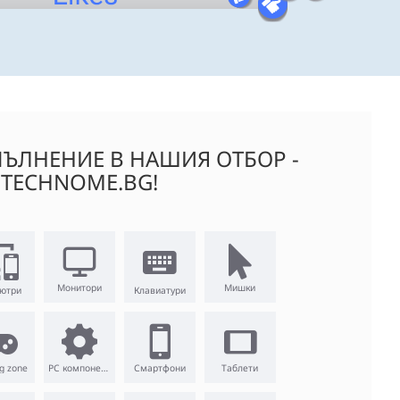
ЪЛНЕНИЕ В НАШИЯ ОТБОР -
TECHNOME.BG!
Монитори
Мишки
ютри
Клавиатури
g zone
PC компоненти
Смартфони
Таблети