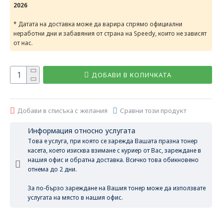
2026
* Датата на доставка може да варира спрямо официални
неработни дни и забавяния от страна на Speedy, които не зависят
от нас.
ДОБАВИ В КОЛИЧКАТА
Добави в списъка с желания
Сравни този продукт
Информация относно услугата
Това е услуга, при която се зарежда Вашата празна тонер
касета, което изисква взимане с куриер от Вас, зареждане в
нашия офис и обратна доставка. Всичко това обикновено
отнема до 2 дни.
За по-бързо зареждане на Вашия тонер може да използвате
услугата на място в нашия офис.