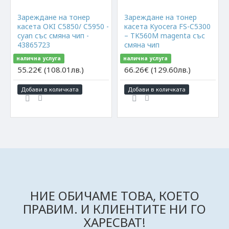
Зареждане на тонер
Зареждане на тонер
касета OKI C5850/ C5950 -
касета Kyocera FS-C5300
cyan със смяна чип -
– TK560M magenta със
43865723
смяна чип
налична услуга
налична услуга
55.22€ (108.01лв.)
66.26€ (129.60лв.)
Добави в количката
Добави в количката
НИЕ ОБИЧАМЕ ТОВА, КОЕТО
ПРАВИМ. И КЛИЕНТИТЕ НИ ГО
ХАРЕСВАТ!