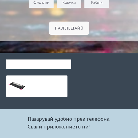
Слушалки
Колонки
Кабели
PАЗГЛЕДАЙ
ПОСЛЕДНО РАЗГЛЕЖДАНИ
Зареждане на тонер касета Samsung CLP 310 – magenta със смяна чип CLT-M4092S
25.46€ (49.80лв.)
Пазарувай удобно през телефона.
Свали приложението ни!