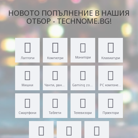
НОВОТО ПОПЪЛНЕНИЕ В НАШИЯ
ОТБОР - TECHNOME.BG!
Монитори
Лаптопи
Компютри
Клавиатури
Мишки
Чанти, раници
Gaming zone
PC компоненти
Смартфони
Таблети
Телевизори
Проектори