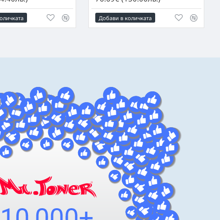
оличката
Добави в количката