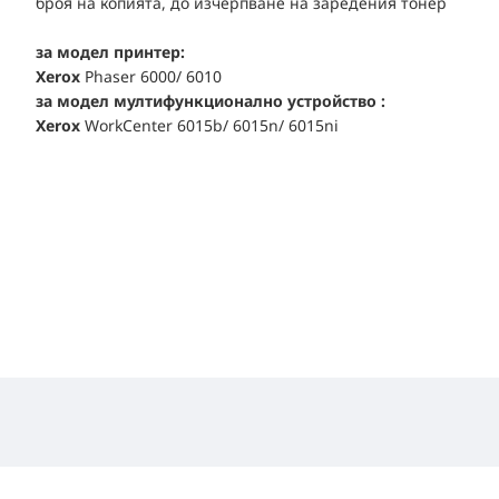
броя на копията, до изчерпване на заредения тонер
за модел принтер:
Xerox
Phaser 6000/ 6010
за модел мултифункционално устройство :
Xerox
WorkCenter 6015b/ 6015n/ 6015ni