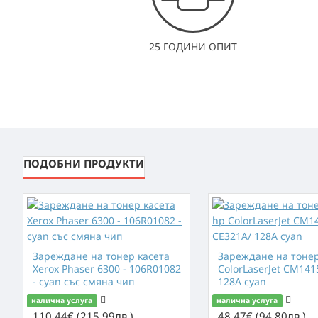
25 ГОДИНИ ОПИТ
ПОДОБНИ ПРОДУКТИ
Зареждане на тонер касета
Зареждане нa тонер
Xerox Phaser 6300 - 106R01082
ColorLaserJet CM141
- cyan със смяна чип
128A cyan
налична услуга
налична услуга
110.44€ (215.99лв.)
48.47€ (94.80лв.)