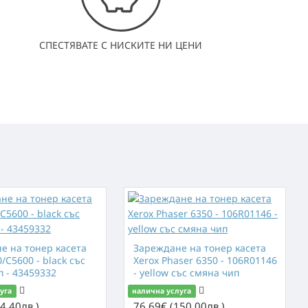
СПЕСТЯВАТЕ С НИСКИТЕ НИ ЦЕНИ
е на тонер касета
Зареждане на тонер касета
/C5600 - black със
Xerox Phaser 6350 - 106R01146
п - 43459332
- yellow със смяна чип
уга
налична услуга
4.40лв.)
76.69€ (150.00лв.)