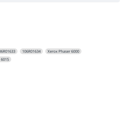
06R01633
106R01634
Xerox Phaser 6000
 6015