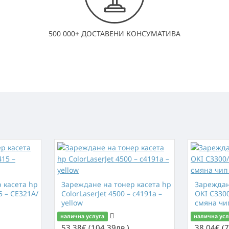
500 000+ ДОСТАВЕНИ КОНСУМАТИВА
 касета hp
Зареждане нa тонер касета hp
Зареждан
5 – CE321A/
ColorLaserJet 4500 – c4191a –
OKI C3300
yellow
смяна чи
налична услуга
налична усл
53.38€ (104.39лв.)
38.04€ (7