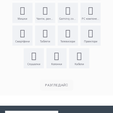
Мишки
Чанти, раници
Gaming zone
PC компоненти
Смартфони
Таблети
Телевизори
Проектори
Слушалки
Колонки
Кабели
PАЗГЛЕДАЙ