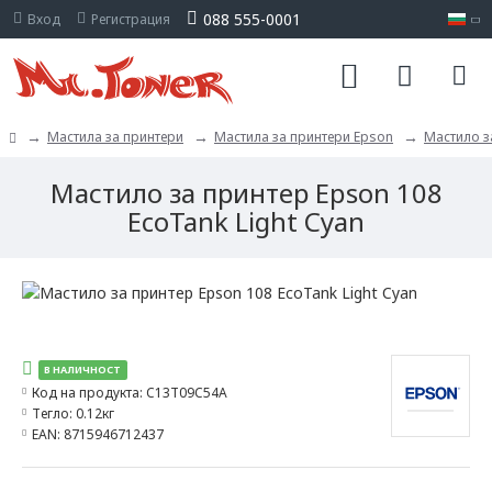
088 555-0001
Вход
Регистрация
Мастила за принтери
Мастила за принтери Epson
Мастило з
Мастило за принтер Epson 108
EcoTank Light Cyan
В НАЛИЧНОСТ
Код на продукта:
C13T09C54A
Тегло:
0.12кг
EAN:
8715946712437